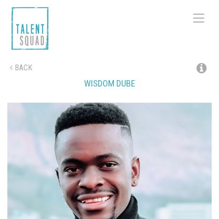
Toggle
navigat
BACK
WISDOM
DUBE